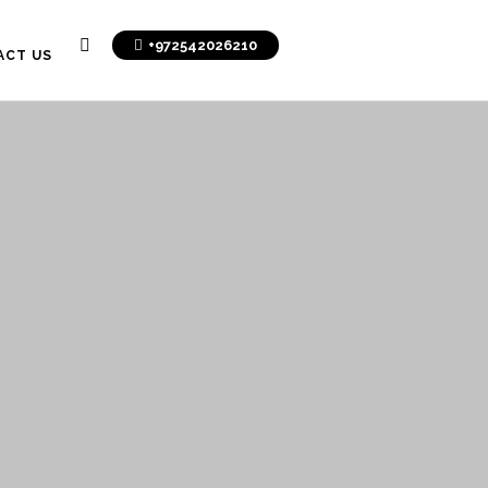
+972542026210
ACT US