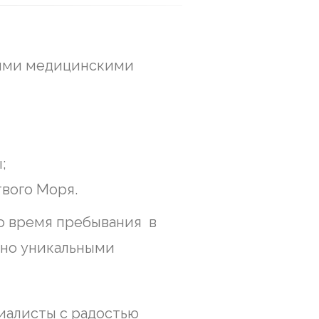
выми медицинскими
;
вого Моря.
во время пребывания в
тно уникальными
иалисты с радостью