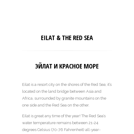
EILAT & THE RED SEA
ЭЙЛАТ И КРАСНОЕ МОРЕ
Eilat is a resort city on the shores of the Red Sea; it’s
located on the land bridge between Asia and
Africa, surrounded by granite mountains on the
one side and the Red Sea on the other.
Eilat is great any time of the year! The Red Sea’s
water temperature remains between 21-24
degrees Celsius (70-76 Fahrenheit) all-year-