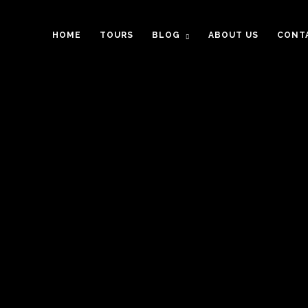
HOME
TOURS
BLOG
ABOUT US
CONT